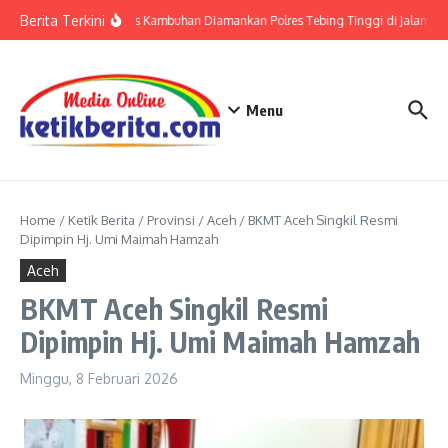
Lewati ke konten
Berita Terkini
Residivis Kambuhan Diamankan Polres Tebing Tinggi di Jalan Tham
Menu
Home
/
Ketik Berita
/
Provinsi
/
Aceh
/
BKMT Aceh Singkil Resmi
Dipimpin Hj. Umi Maimah Hamzah
Aceh
BKMT Aceh Singkil Resmi
Dipimpin Hj. Umi Maimah Hamzah
Minggu, 8 Februari 2026