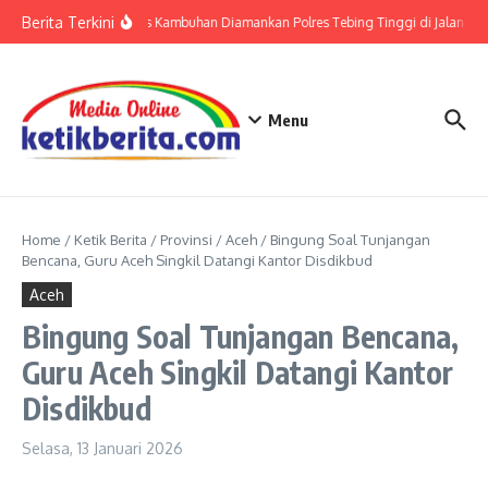
Lewati ke konten
Berita Terkini
Residivis Kambuhan Diamankan Polres Tebing Tinggi di Jalan Tham
Menu
Home
/
Ketik Berita
/
Provinsi
/
Aceh
/
Bingung Soal Tunjangan
Bencana, Guru Aceh Singkil Datangi Kantor Disdikbud
Aceh
Bingung Soal Tunjangan Bencana,
Guru Aceh Singkil Datangi Kantor
Disdikbud
Selasa, 13 Januari 2026