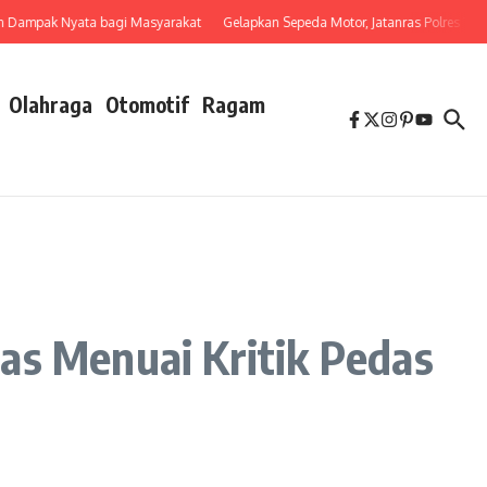
mpak Nyata bagi Masyarakat
Gelapkan Sepeda Motor, Jatanras Polres Tebing
Olahraga
Otomotif
Ragam
as Menuai Kritik Pedas