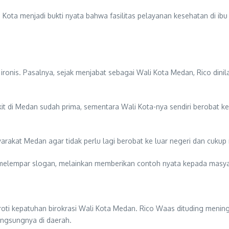
 Wali Kota menjadi bukti nyata bahwa fasilitas pelayanan kesehatan di
ronis. Pasalnya, sejak menjabat sebagai Wali Kota Medan, Rico dini
di Medan sudah prima, sementara Wali Kota-nya sendiri berobat ke l
at Medan agar tidak perlu lagi berobat ke luar negeri dan cukup m
 melempar slogan, melainkan memberikan contoh nyata kepada masya
oti kepatuhan birokrasi Wali Kota Medan. Rico Waas dituding mening
angsungnya di daerah.