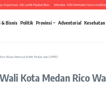
ganisasi, OJK Lantik Pejabat Baru
Menaker: ASN Kemnaker Harus Hadirkan Da
 & Bisnis
Politik
Provinsi
Adventorial
Kesehatan
Rico Waas Menuai Kritik Pedas dari DPRD
 Wali Kota Medan Rico Wa