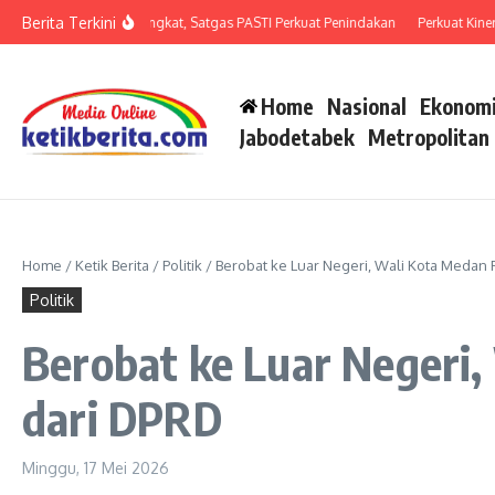
Lewati ke konten
Berita Terkini
an Penipuan Meningkat, Satgas PASTI Perkuat Penindakan
Perkuat Kinerja Or
Home
Nasional
Ekonomi
Jabodetabek
Metropolitan
Home
/
Ketik Berita
/
Politik
/
Berobat ke Luar Negeri, Wali Kota Medan 
Politik
Berobat ke Luar Negeri,
dari DPRD
Minggu, 17 Mei 2026