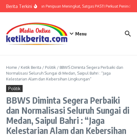
Lewati ke konten
Berita Terkini
Ancaman Penipuan Meningkat, Satgas PASTI Perkuat Penindaka
Menu
Home
/
Ketik Berita
/
Politik
/
BBWS Diminta Segera Perbaiki dan
Normalisasi Seluruh Sungai di Medan, Saipul Bahri : “Jaga
Kelestarian Alam dan Kebersihan Lingkungan”
Politik
BBWS Diminta Segera Perbaiki
dan Normalisasi Seluruh Sungai di
Medan, Saipul Bahri : “Jaga
Kelestarian Alam dan Kebersihan