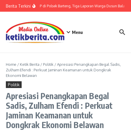
Lewati ke konten
Berita Terkini
Terkait LP di Polsek Barteng, Tiga Laporan Warga Dusun Balaka di
Menu
Home
/
Ketik Berita
/
Politik
/
Apresiasi Penangkapan Begal Sadis,
Zulham Efendi : Perkuat Jaminan Keamanan untuk Dongkrak
Ekonomi Belawan
Politik
Apresiasi Penangkapan Begal
Sadis, Zulham Efendi : Perkuat
Jaminan Keamanan untuk
Dongkrak Ekonomi Belawan