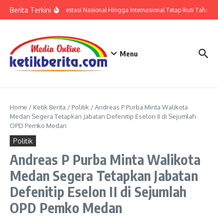
Lewati ke konten
Berita Terkini
Polri: Sertifikat Prestasi Nasional Hingga Internasional Tetap Ikuti Tahapan
Menu
Home
/
Ketik Berita
/
Politik
/
Andreas P Purba Minta Walikota
Medan Segera Tetapkan Jabatan Defenitip Eselon II di Sejumlah
OPD Pemko Medan
Politik
Andreas P Purba Minta Walikota
Medan Segera Tetapkan Jabatan
Defenitip Eselon II di Sejumlah
OPD Pemko Medan