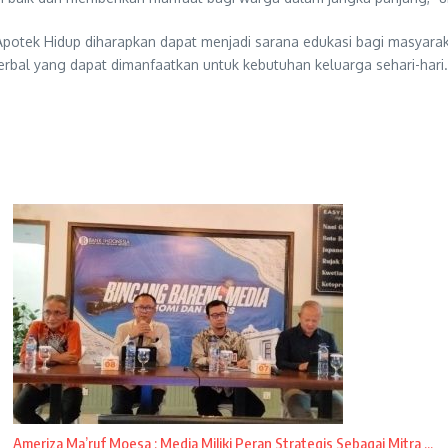
 Apotek Hidup diharapkan dapat menjadi sarana edukasi bagi masya
rbal yang dapat dimanfaatkan untuk kebutuhan keluarga sehari-hari. 
Ameriza Ma’ruf Moesa : Media Miliki Peran Strategis Sebagai Mitra ...