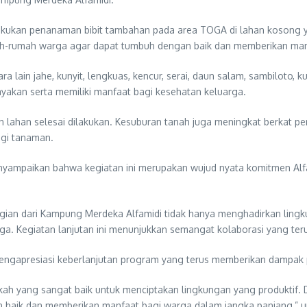
akukan penanaman bibit tambahan pada area TOGA di lahan kosong y
mah-rumah warga agar dapat tumbuh dengan baik dan memberikan man
 lain jahe, kunyit, lengkuas, kencur, serai, daun salam, sambiloto, 
yakan serta memiliki manfaat bagi kesehatan keluarga.
an lahan selesai dilakukan. Kesuburan tanah juga meningkat berkat 
agi tanaman.
nyampaikan bahwa kegiatan ini merupakan wujud nyata komitmen Al
gian dari Kampung Merdeka Alfamidi tidak hanya menghadirkan lingku
. Kegiatan lanjutan ini menunjukkan semangat kolaborasi yang terus
mengapresiasi keberlanjutan program yang terus memberikan dampak po
h yang sangat baik untuk menciptakan lingkungan yang produktif. 
n baik dan memberikan manfaat bagi warga dalam jangka panjang,” u