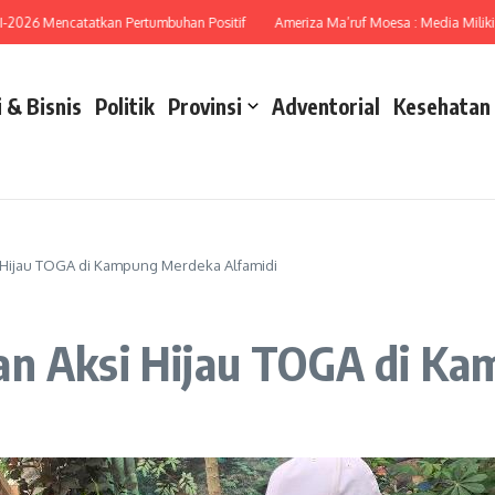
6 Mencatatkan Pertumbuhan Positif
Ameriza Ma’ruf Moesa : Media Miliki Peran
 & Bisnis
Politik
Provinsi
Adventorial
Kesehatan
i Hijau TOGA di Kampung Merdeka Alfamidi
an Aksi Hijau TOGA di K