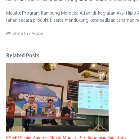
Melalui Program Kampung Merdeka Alfamidi, kegiatan Aksi Hijau
lahan secara produktif, serta mendukung ketersediaan tanaman he
Share this Article
Related Posts
KPwBI Sumut Ameriza Ma’ruf Moesa : Perekonomian Sumatera