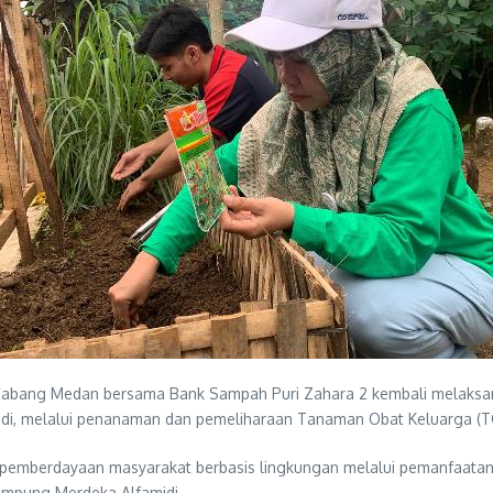
 Cabang Medan bersama Bank Sampah Puri Zahara 2 kembali melaksan
i, melalui penanaman dan pemeliharaan Tanaman Obat Keluarga (TO
 pemberdayaan masyarakat berbasis lingkungan melalui pemanfaatan
Kampung Merdeka Alfamidi.