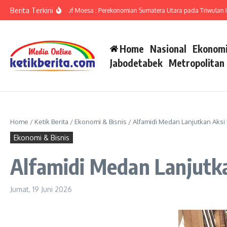
Lewati ke konten
Berita Terkini
umut Ameriza Ma’ruf Moesa : Perekonomian Sumatera Utara pada Triwulan II-202
Home
Nasional
Ekonomi
Jabodetabek
Metropolitan
Home
/
Ketik Berita
/
Ekonomi & Bisnis
/
Alfamidi Medan Lanjutkan Aks
Ekonomi & Bisnis
Alfamidi Medan Lanjutk
Jumat, 19 Juni 2026