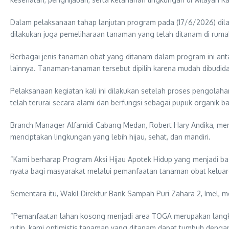
Dalam pelaksanaan tahap lanjutan program pada (17/6/2026) dil
dilakukan juga pemeliharaan tanaman yang telah ditanam di ru
Berbagai jenis tanaman obat yang ditanam dalam program ini antara
lainnya. Tanaman-tanaman tersebut dipilih karena mudah dibudida
Pelaksanaan kegiatan kali ini dilakukan setelah proses pengolah
telah terurai secara alami dan berfungsi sebagai pupuk organik b
Branch Manager Alfamidi Cabang Medan, Robert Hary Andika, me
menciptakan lingkungan yang lebih hijau, sehat, dan mandiri.
“Kami berharap Program Aksi Hijau Apotek Hidup yang menjadi ba
nyata bagi masyarakat melalui pemanfaatan tanaman obat keluarga
Sementara itu, Wakil Direktur Bank Sampah Puri Zahara 2, Imel, 
“Pemanfaatan lahan kosong menjadi area TOGA merupakan langka
rutin, kami optimistis tanaman yang ditanam dapat tumbuh denga