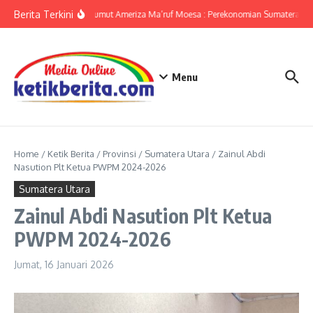
Lewati ke konten
Berita Terkini
KPwBI Sumut Ameriza Ma’ruf Moesa : Perekonomian Sumatera Uta
Menu
Home
/
Ketik Berita
/
Provinsi
/
Sumatera Utara
/
Zainul Abdi
Nasution Plt Ketua PWPM 2024-2026
Sumatera Utara
Zainul Abdi Nasution Plt Ketua
PWPM 2024-2026
Jumat, 16 Januari 2026