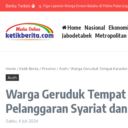
Lewati ke konten
Berita Terkini
 LP di Polsek Barteng, Tiga Laporan Warga Dusun Balaka di Polres Palas Juga Har
Home
Nasional
Ekonomi
Jabodetabek
Metropolitan
Home
/
Ketik Berita
/
Provinsi
/
Aceh
/
Warga Geruduk Tempat Karaoke di
Aceh
Warga Geruduk Tempat K
Pelanggaran Syariat dan
Sabtu, 4 Juli 2026