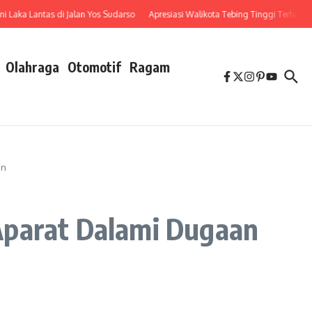
a Lantas di Jalan Yos Sudarso
Apresiasi Walikota Tebing Tinggi Terhadap Pen
Olahraga
Otomotif
Ragam
an
Aparat Dalami Dugaan