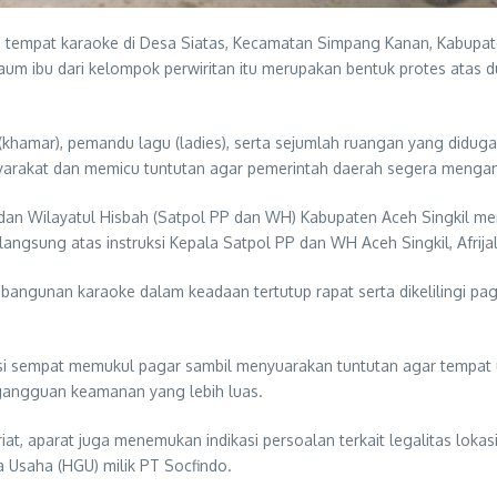
tempat karaoke di Desa Siatas, Kecamatan Simpang Kanan, Kabupate
aum ibu dari kelompok perwiritan itu merupakan bentuk protes atas 
hamar), pemandu lagu (ladies), serta sejumlah ruangan yang diduga
yarakat dan memicu tuntutan agar pemerintah daerah segera mengam
ja dan Wilayatul Hisbah (Satpol PP dan WH) Kabupaten Aceh Singkil
angsung atas instruksi Kepala Satpol PP dan WH Aceh Singkil, Afrija
i bangunan karaoke dalam keadaan tertutup rapat serta dikelilingi p
si sempat memukul pagar sambil menyuarakan tuntutan agar tempat u
 gangguan keamanan yang lebih luas.
, aparat juga menemukan indikasi persoalan terkait legalitas lokasi
a Usaha (HGU) milik PT Socfindo.