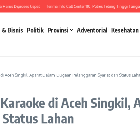
us Diproses Cepat
Terima Info Call Center 110, Polres Tebing Tinggi Tangani Lak
 & Bisnis
Politik
Provinsi
Adventorial
Kesehatan
 Aceh Singkil, Aparat Dalami Dugaan Pelanggaran Syariat dan Status Lah
araoke di Aceh Singkil, 
 Status Lahan