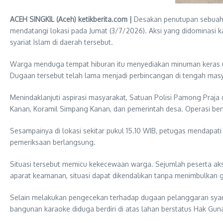
ACEH SINGKIL (Aceh) ketikberita.com |
Desakan penutupan sebuah 
mendatangi lokasi pada Jumat (3/7/2026). Aksi yang didominasi k
syariat Islam di daerah tersebut.
Warga menduga tempat hiburan itu menyediakan minuman keras (k
Dugaan tersebut telah lama menjadi perbincangan di tengah mas
Menindaklanjuti aspirasi masyarakat, Satuan Polisi Pamong Pra
Kanan, Koramil Simpang Kanan, dan pemerintah desa. Operasi berl
Sesampainya di lokasi sekitar pukul 15.10 WIB, petugas mendapat
pemeriksaan berlangsung.
Situasi tersebut memicu kekecewaan warga. Sejumlah peserta ak
aparat keamanan, situasi dapat dikendalikan tanpa menimbulkan
Selain melakukan pengecekan terhadap dugaan pelanggaran syariat
bangunan karaoke diduga berdiri di atas lahan berstatus Hak Gun