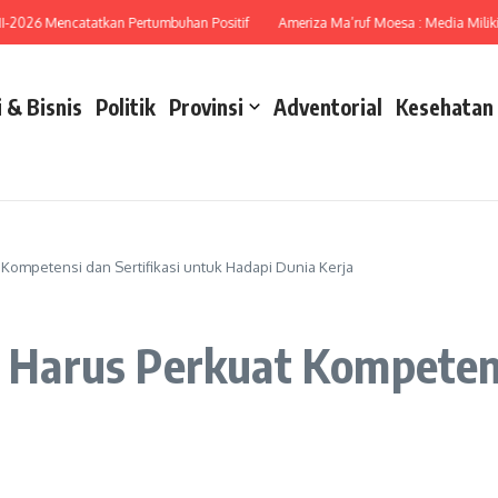
6 Mencatatkan Pertumbuhan Positif
Ameriza Ma’ruf Moesa : Media Miliki Peran
 & Bisnis
Politik
Provinsi
Adventorial
Kesehatan
ompetensi dan Sertifikasi untuk Hadapi Dunia Kerja
arus Perkuat Kompetensi