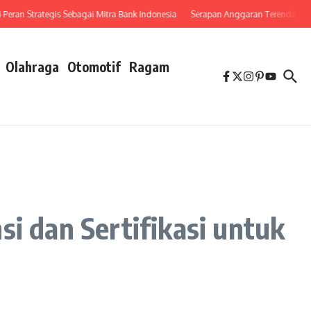
 Strategis Sebagai Mitra Bank Indonesia
Serapan Anggaran Terendah, Inspektor
Olahraga
Otomotif
Ragam
 dan Sertifikasi untuk