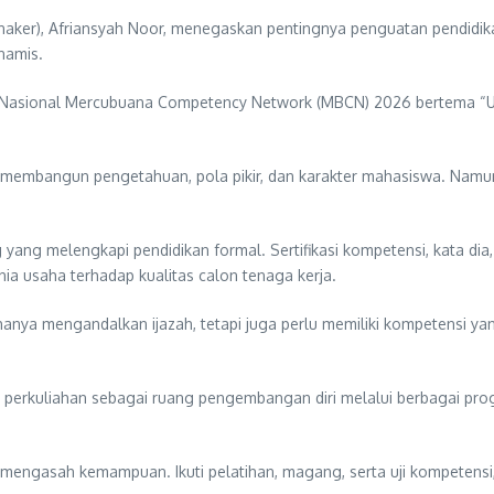
er), Afriansyah Noor, menegaskan pentingnya penguatan pendidikan, 
namis.
r Nasional Mercubuana Competency Network (MBCN) 2026 bertema “U
m membangun pengetahuan, pola pikir, dan karakter mahasiswa. Namu
g yang melengkapi pendidikan formal. Sertifikasi kompetensi, kata 
ia usaha terhadap kualitas calon tenaga kerja.
hanya mengandalkan ijazah, tetapi juga perlu memiliki kompetensi y
perkuliahan sebagai ruang pengembangan diri melalui berbagai prog
n mengasah kemampuan. Ikuti pelatihan, magang, serta uji kompeten