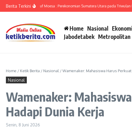
Lewati ke konten
Berita Terkini
umut Ameriza Ma’ruf Moesa : Perekonomian Sumatera Utara pada Triwulan II-202
Home
Nasional
Ekonomi
Jabodetabek
Metropolitan
Home
/
Ketik Berita
/
Nasional
/
Wamenaker: Mahasiswa Harus Perkuat K
Nasional
Wamenaker: Mahasiswa H
Hadapi Dunia Kerja
Senin, 8 Juni 2026