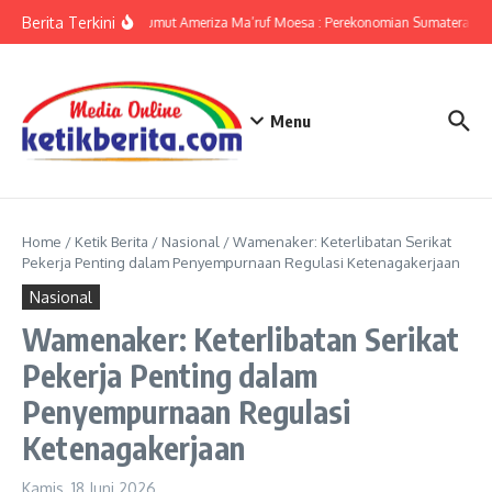
Lewati ke konten
Berita Terkini
KPwBI Sumut Ameriza Ma’ruf Moesa : Perekonomian Sumatera Utar
Menu
Home
/
Ketik Berita
/
Nasional
/
Wamenaker: Keterlibatan Serikat
Pekerja Penting dalam Penyempurnaan Regulasi Ketenagakerjaan
Nasional
Wamenaker: Keterlibatan Serikat
Pekerja Penting dalam
Penyempurnaan Regulasi
Ketenagakerjaan
Kamis, 18 Juni 2026