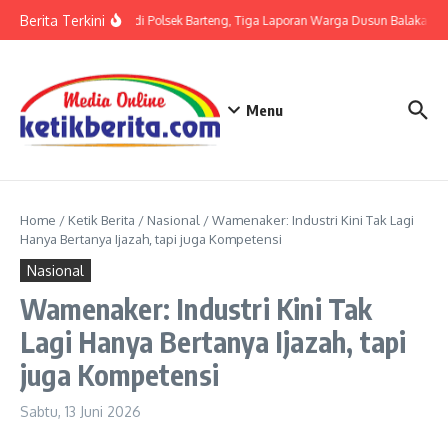
Lewati ke konten
Berita Terkini
Terkait LP di Polsek Barteng, Tiga Laporan Warga Dusun Balaka di P
Menu
Home
/
Ketik Berita
/
Nasional
/
Wamenaker: Industri Kini Tak Lagi
Hanya Bertanya Ijazah, tapi juga Kompetensi
Nasional
Wamenaker: Industri Kini Tak
Lagi Hanya Bertanya Ijazah, tapi
juga Kompetensi
Sabtu, 13 Juni 2026