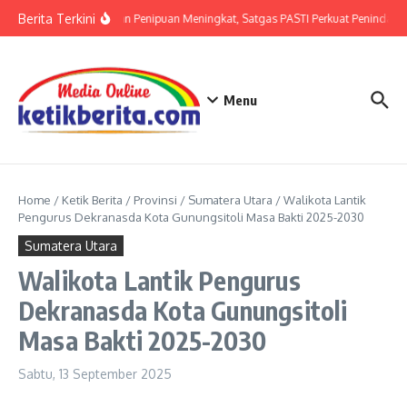
Lewati ke konten
Berita Terkini
Ancaman Penipuan Meningkat, Satgas PASTI Perkuat Penindakan
Menu
Home
/
Ketik Berita
/
Provinsi
/
Sumatera Utara
/
Walikota Lantik
Pengurus Dekranasda Kota Gunungsitoli Masa Bakti 2025-2030
Sumatera Utara
Walikota Lantik Pengurus
Dekranasda Kota Gunungsitoli
Masa Bakti 2025-2030
Sabtu, 13 September 2025