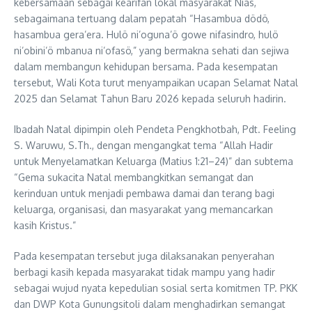
kebersamaan sebagai kearifan lokal masyarakat Nias,
sebagaimana tertuang dalam pepatah “Hasambua dödö,
hasambua gera’era. Hulö ni’oguna’ö gowe nifasindro, hulö
ni’obini’ö mbanua ni’ofasö,” yang bermakna sehati dan sejiwa
dalam membangun kehidupan bersama. Pada kesempatan
tersebut, Wali Kota turut menyampaikan ucapan Selamat Natal
2025 dan Selamat Tahun Baru 2026 kepada seluruh hadirin.
Ibadah Natal dipimpin oleh Pendeta Pengkhotbah, Pdt. Feeling
S. Waruwu, S.Th., dengan mengangkat tema “Allah Hadir
untuk Menyelamatkan Keluarga (Matius 1:21–24)” dan subtema
“Gema sukacita Natal membangkitkan semangat dan
kerinduan untuk menjadi pembawa damai dan terang bagi
keluarga, organisasi, dan masyarakat yang memancarkan
kasih Kristus.”
Pada kesempatan tersebut juga dilaksanakan penyerahan
berbagi kasih kepada masyarakat tidak mampu yang hadir
sebagai wujud nyata kepedulian sosial serta komitmen TP. PKK
dan DWP Kota Gunungsitoli dalam menghadirkan semangat