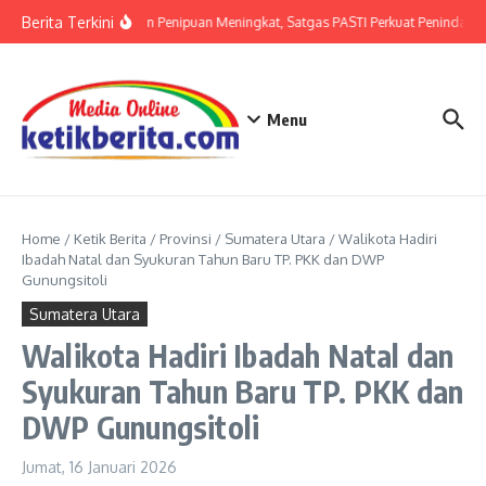
Lewati ke konten
Berita Terkini
Ancaman Penipuan Meningkat, Satgas PASTI Perkuat Penindakan
Menu
Home
/
Ketik Berita
/
Provinsi
/
Sumatera Utara
/
Walikota Hadiri
Ibadah Natal dan Syukuran Tahun Baru TP. PKK dan DWP
Gunungsitoli
Sumatera Utara
Walikota Hadiri Ibadah Natal dan
Syukuran Tahun Baru TP. PKK dan
DWP Gunungsitoli
Jumat, 16 Januari 2026