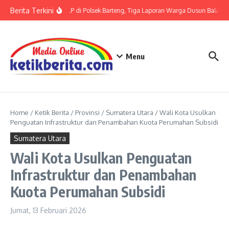
Lewati ke konten
Berita Terkini
Terkait LP di Polsek Barteng, Tiga Laporan Warga Dusun Balaka d
Menu
Home
/
Ketik Berita
/
Provinsi
/
Sumatera Utara
/
Wali Kota Usulkan
Penguatan Infrastruktur dan Penambahan Kuota Perumahan Subsidi
Sumatera Utara
Wali Kota Usulkan Penguatan
Infrastruktur dan Penambahan
Kuota Perumahan Subsidi
Jumat, 13 Februari 2026