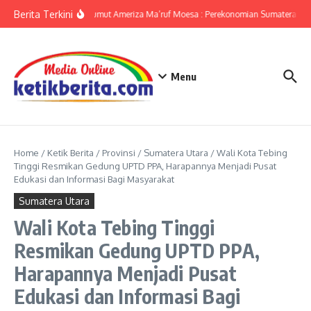
Lewati ke konten
Berita Terkini
KPwBI Sumut Ameriza Ma’ruf Moesa : Perekonomian Sumatera Utar
Menu
Home
/
Ketik Berita
/
Provinsi
/
Sumatera Utara
/
Wali Kota Tebing
Tinggi Resmikan Gedung UPTD PPA, Harapannya Menjadi Pusat
Edukasi dan Informasi Bagi Masyarakat
Sumatera Utara
Wali Kota Tebing Tinggi
Resmikan Gedung UPTD PPA,
Harapannya Menjadi Pusat
Edukasi dan Informasi Bagi