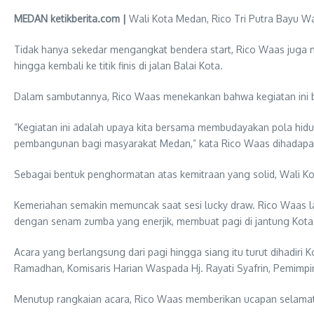
MEDAN ketikberita.com |
Wali Kota Medan, Rico Tri Putra Bayu Wa
Tidak hanya sekedar mengangkat bendera start, Rico Waas juga me
hingga kembali ke titik finis di jalan Balai Kota.
Dalam sambutannya, Rico Waas menekankan bahwa kegiatan ini b
​”Kegiatan ini adalah upaya kita bersama membudayakan pola hid
pembangunan bagi masyarakat Medan,” kata Rico Waas dihadapan r
Sebagai bentuk penghormatan atas kemitraan yang solid, Wali 
Kemeriahan semakin memuncak saat sesi lucky draw. Rico Waas la
dengan senam zumba yang enerjik, membuat pagi di jantung Kot
Acara yang berlangsung dari pagi hingga siang itu turut dihadiri
Ramadhan, Komisaris Harian Waspada Hj. Rayati Syafrin, Pemim
Menutup rangkaian acara, Rico Waas memberikan ucapan selamat