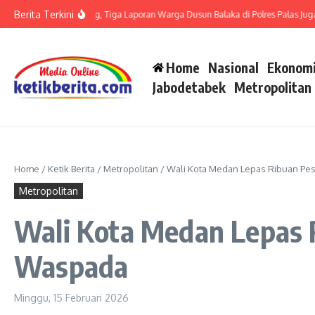
Lewati ke konten
Berita Terkini
 LP di Polsek Barteng, Tiga Laporan Warga Dusun Balaka di Polres Palas Juga Har
Home
Nasional
Ekonomi
Jabodetabek
Metropolitan
Home
/
Ketik Berita
/
Metropolitan
/
Wali Kota Medan Lepas Ribuan Pese
Metropolitan
Wali Kota Medan Lepas R
Waspada
Minggu, 15 Februari 2026