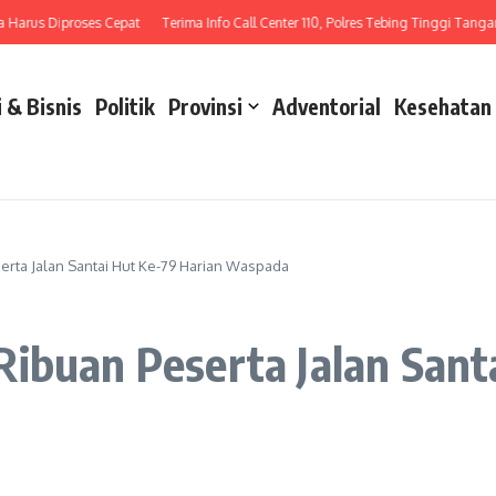
us Diproses Cepat
Terima Info Call Center 110, Polres Tebing Tinggi Tangani La
 & Bisnis
Politik
Provinsi
Adventorial
Kesehatan
rta Jalan Santai Hut Ke-79 Harian Waspada
ibuan Peserta Jalan Sant