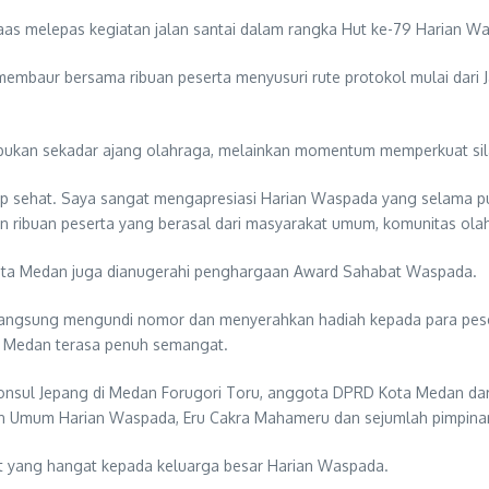
as melepas kegiatan jalan santai dalam rangka Hut ke-79 Harian Was
mbaur bersama ribuan peserta menyusuri rute protokol mulai dari Ja
ukan sekadar ajang olahraga, melainkan momentum memperkuat silat
up sehat. Saya sangat mengapresiasi Harian Waspada yang selama pu
ibuan peserta yang berasal dari masyarakat umum, komunitas olahra
Kota Medan juga dianugerahi penghargaan Award Sahabat Waspada.
ngsung mengundi nomor dan menyerahkan hadiah kepada para peserta y
a Medan terasa penuh semangat.
 Konsul Jepang di Medan Forugori Toru, anggota DPRD Kota Medan dari
pin Umum Harian Waspada, Eru Cakra Mahameru dan sejumlah pimpin
 yang hangat kepada keluarga besar Harian Waspada.