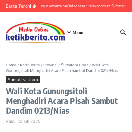
Lewati ke konten
Berita Terkini
KPwBI Sumut Ameriza Ma’ruf Moesa : Perekonomian Sumatera Utar
Menu
Home
/
Ketik Berita
/
Provinsi
/
Sumatera Utara
/
Wali Kota
Gunungsitoli Menghadiri Acara Pisah Sambut Dandim 0213/Nias
Sumatera Utara
Wali Kota Gunungsitoli
Menghadiri Acara Pisah Sambut
Dandim 0213/Nias
Rabu, 30 Juli 2025