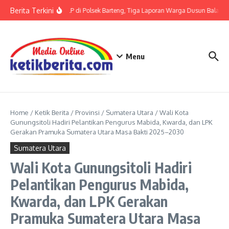
Lewati ke konten
Berita Terkini
Terkait LP di Polsek Barteng, Tiga Laporan Warga Dusun Balaka d
Menu
Home
/
Ketik Berita
/
Provinsi
/
Sumatera Utara
/
Wali Kota
Gunungsitoli Hadiri Pelantikan Pengurus Mabida, Kwarda, dan LPK
Gerakan Pramuka Sumatera Utara Masa Bakti 2025–2030
Sumatera Utara
Wali Kota Gunungsitoli Hadiri
Pelantikan Pengurus Mabida,
Kwarda, dan LPK Gerakan
Pramuka Sumatera Utara Masa