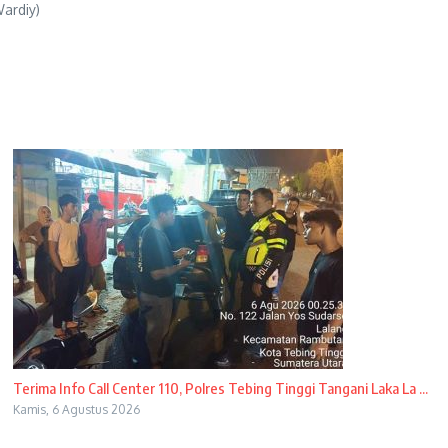
ardiy)
Terima Info Call Center 110, Polres Tebing Tinggi Tangani Laka La ...
Kamis, 6 Agustus 2026