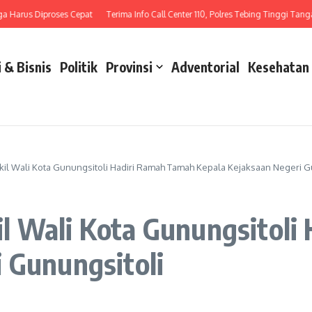
arus Diproses Cepat
Terima Info Call Center 110, Polres Tebing Tinggi Tangani 
 & Bisnis
Politik
Provinsi
Adventorial
Kesehatan
il Wali Kota Gunungsitoli Hadiri Ramah Tamah Kepala Kejaksaan Negeri G
l Wali Kota Gunungsitoli
 Gunungsitoli