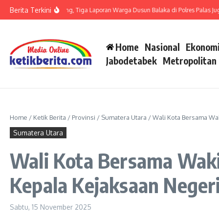
Lewati ke konten
Berita Terkini
it LP di Polsek Barteng, Tiga Laporan Warga Dusun Balaka di Polres Palas Juga H
Home
Nasional
Ekonomi
Jabodetabek
Metropolitan
Home
/
Ketik Berita
/
Provinsi
/
Sumatera Utara
/
Wali Kota Bersama Wak
Sumatera Utara
Wali Kota Bersama Waki
Kepala Kejaksaan Negeri
Sabtu, 15 November 2025