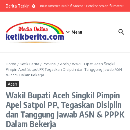
Lewati ke konten
Berita Terkini
KPwBI Sumut Ameriza Ma’ruf Moesa : Perekonomian Sumatera Utar
Menu
Home
/
Ketik Berita
/
Provinsi
/
Aceh
/
Wakil Bupati Aceh Singkil
Pimpin Apel Satpol PP, Tegaskan Disiplin dan Tanggung Jawab ASN
& PPPK Dalam Bekerja
Aceh
Wakil Bupati Aceh Singkil Pimpin
Apel Satpol PP, Tegaskan Disiplin
dan Tanggung Jawab ASN & PPPK
Dalam Bekerja