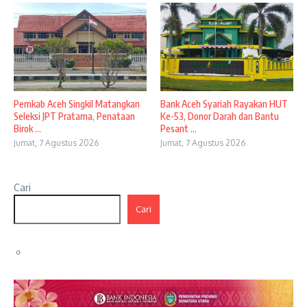
Pemkab Aceh Singkil Matangkan
Bank Aceh Syariah Rayakan HUT
Seleksi JPT Pratama, Penataan
Ke-53, Donor Darah dan Bantu
Birok ...
Pesant ...
Jumat, 7 Agustus 2026
Jumat, 7 Agustus 2026
Cari
Cari