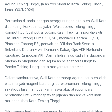
Agung Tebing Tinggi, Jalan Yos Sudarso Kota Tebing Tinggi,
Jumat (30/1/2026).
Peresmian ditandai dengan pengguntingan pita oleh Wali Kota
didampingi Forkopimda yakni, Wakapolres Tebing Tinggi
Kompol Rudi Syahputra, S.Kom, Kajari Tebing Tinggi diwakili
Kasi Intel Sintong Purba, SH, MH, mewakili Danramil 13/TT,
Pimpinan Cabang BSI, perwakilan BRI dan Bank Swasta,
Sekretaris Daerah Erwin Damanik, Kabag Ops AKP Herliandri,
Kapolsek Rambutan AKP Darma Indra Jaya, Kadis Perdagangan
Marimbun Marpaung dan sejumlah pejabat teras lingkup
Pemko Tebing Tinggi serta masyarakat setempat.
Dalam sambutannya, Wali Kota berharap agar pusat oleh-oleh
bisa menjadi magnet baru bagi perekonomian Tebing Tinggi
sekaligus bisa memudahkan masyarakat ataupun para
pendatang untuk mendapatkan jajanan dan aneka kerajinan
makanan khas Kota Tebing Tinggi.
“Kita semua berharap agar pusat jajanan dan oleh-oleh khas