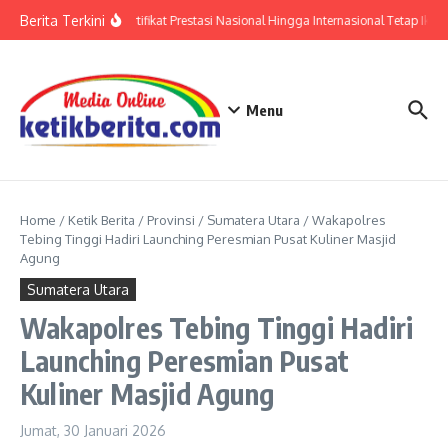
Lewati ke konten
Berita Terkini
Polri: Sertifikat Prestasi Nasional Hingga Internasional Tetap Ikuti
Menu
Home
/
Ketik Berita
/
Provinsi
/
Sumatera Utara
/
Wakapolres
Tebing Tinggi Hadiri Launching Peresmian Pusat Kuliner Masjid
Agung
Sumatera Utara
Wakapolres Tebing Tinggi Hadiri
Launching Peresmian Pusat
Kuliner Masjid Agung
Jumat, 30 Januari 2026