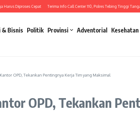
us Diproses Cepat
Terima Info Call Center 110, Polres Tebing Tinggi Tangani La
 & Bisnis
Politik
Provinsi
Adventorial
Kesehatan
Kantor OPD, Tekankan Pentingnya Kerja Tim yang Maksimal
ntor OPD, Tekankan Pent