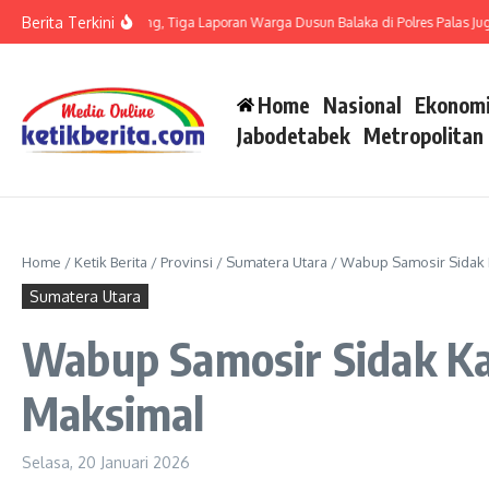
Lewati ke konten
Berita Terkini
t LP di Polsek Barteng, Tiga Laporan Warga Dusun Balaka di Polres Palas Juga Har
Home
Nasional
Ekonomi
Jabodetabek
Metropolitan
Home
/
Ketik Berita
/
Provinsi
/
Sumatera Utara
/
Wabup Samosir Sidak 
Sumatera Utara
Wabup Samosir Sidak Ka
Maksimal
Selasa, 20 Januari 2026