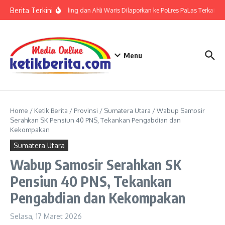
Lewati ke konten
Berita Terkini
Kades Desa Gading dan Ahli Waris Dilaporkan ke PoLres PaLas Terkait D
Menu
Home
/
Ketik Berita
/
Provinsi
/
Sumatera Utara
/
Wabup Samosir
Serahkan SK Pensiun 40 PNS, Tekankan Pengabdian dan
Kekompakan
Sumatera Utara
Wabup Samosir Serahkan SK
Pensiun 40 PNS, Tekankan
Pengabdian dan Kekompakan
Selasa, 17 Maret 2026