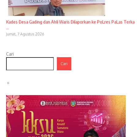
Kades Desa Gading dan Ahli Waris Dilaporkan ke PoLres PaLas Terka
...
Jumat, 7 Agustus 2026
Cari
Cari