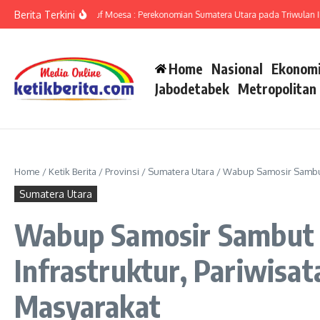
Lewati ke konten
Berita Terkini
umut Ameriza Ma’ruf Moesa : Perekonomian Sumatera Utara pada Triwulan II-202
Home
Nasional
Ekonomi
Jabodetabek
Metropolitan
Home
/
Ketik Berita
/
Provinsi
/
Sumatera Utara
/
Wabup Samosir Sambut 
Sumatera Utara
Wabup Samosir Sambut 
Infrastruktur, Pariwisa
Masyarakat