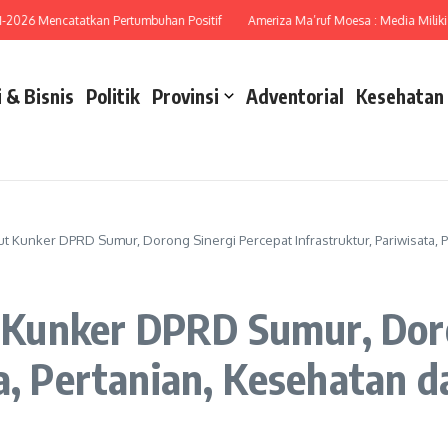
6 Mencatatkan Pertumbuhan Positif
Ameriza Ma’ruf Moesa : Media Miliki Peran
 & Bisnis
Politik
Provinsi
Adventorial
Kesehatan
Kunker DPRD Sumur, Dorong Sinergi Percepat Infrastruktur, Pariwisata, 
Kunker DPRD Sumur, Doro
ta, Pertanian, Kesehatan 