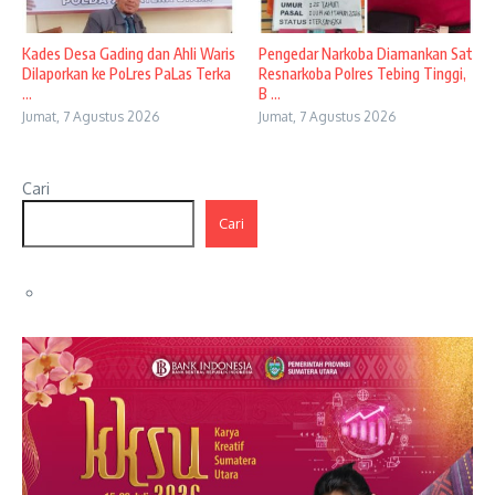
Kades Desa Gading dan Ahli Waris
Pengedar Narkoba Diamankan Sat
Dilaporkan ke PoLres PaLas Terka
Resnarkoba Polres Tebing Tinggi,
...
B ...
Jumat, 7 Agustus 2026
Jumat, 7 Agustus 2026
Cari
Cari