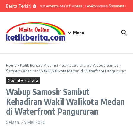
Lewati ke konten
Berita Terkini
KPwBI Sumut Ameriza Ma’ruf Moesa : Perekonomian Sumatera Utara
Menu
Home
/
Ketik Berita
/
Provinsi
/
Sumatera Utara
/
Wabup Samosir
Sambut Kehadiran Wakil Walikota Medan di Waterfront Pangururan
Sumatera Utara
Wabup Samosir Sambut
Kehadiran Wakil Walikota Medan
di Waterfront Pangururan
Selasa, 26 Mei 2026