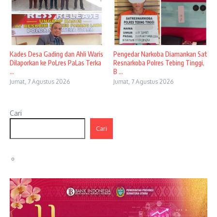
Kades Desa Gading dan Ahli Waris
Pengedar Narkoba Diamankan Sat
Dilaporkan ke PoLres PaLas Terka
Resnarkoba Polres Tebing Tinggi,
...
B ...
Jumat, 7 Agustus 2026
Jumat, 7 Agustus 2026
Cari
Cari