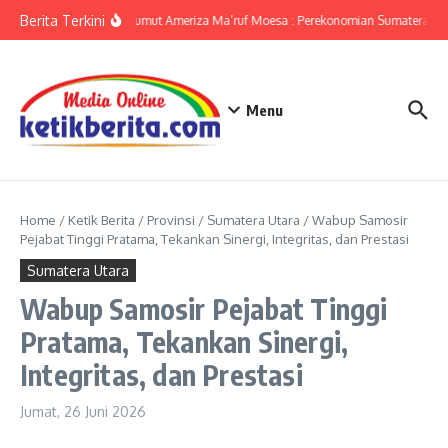
Lewati ke konten
Berita Terkini
KPwBI Sumut Ameriza Ma’ruf Moesa : Perekonomian Sumatera Uta
Menu
Home
/
Ketik Berita
/
Provinsi
/
Sumatera Utara
/
Wabup Samosir
Pejabat Tinggi Pratama, Tekankan Sinergi, Integritas, dan Prestasi
Sumatera Utara
Wabup Samosir Pejabat Tinggi
Pratama, Tekankan Sinergi,
Integritas, dan Prestasi
Jumat, 26 Juni 2026