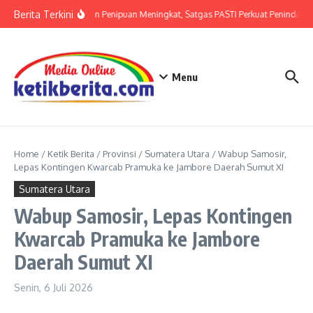
Lewati ke konten
Berita Terkini
Ancaman Penipuan Meningkat, Satgas PASTI Perkuat Penindakan
Menu
Home
/
Ketik Berita
/
Provinsi
/
Sumatera Utara
/
Wabup Samosir,
Lepas Kontingen Kwarcab Pramuka ke Jambore Daerah Sumut XI
Sumatera Utara
Wabup Samosir, Lepas Kontingen
Kwarcab Pramuka ke Jambore
Daerah Sumut XI
Senin, 6 Juli 2026