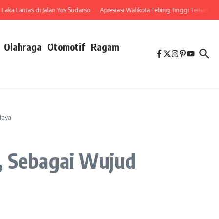
 Lantas di Jalan Yos Sudarso
Apresiasi Walikota Tebing Tinggi Terhadap Penu
Olahraga
Otomotif
Ragam
daya
, Sebagai Wujud