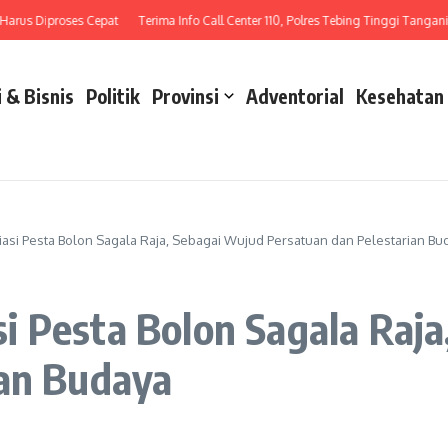
s Diproses Cepat
Terima Info Call Center 110, Polres Tebing Tinggi Tangani Laka
 & Bisnis
Politik
Provinsi
Adventorial
Kesehatan
si Pesta Bolon Sagala Raja, Sebagai Wujud Persatuan dan Pelestarian Bu
i Pesta Bolon Sagala Raja
ian Budaya