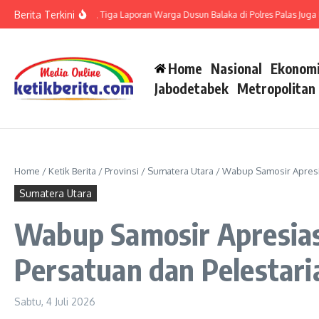
Lewati ke konten
Berita Terkini
LP di Polsek Barteng, Tiga Laporan Warga Dusun Balaka di Polres Palas Juga Haru
Home
Nasional
Ekonomi
Jabodetabek
Metropolitan
Home
/
Ketik Berita
/
Provinsi
/
Sumatera Utara
/
Wabup Samosir Apresia
Sumatera Utara
Wabup Samosir Apresias
Persatuan dan Pelestar
Sabtu, 4 Juli 2026