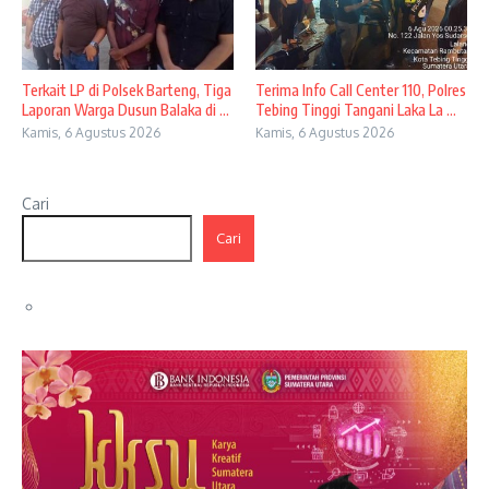
Terkait LP di Polsek Barteng, Tiga
Terima Info Call Center 110, Polres
Laporan Warga Dusun Balaka di ...
Tebing Tinggi Tangani Laka La ...
Kamis, 6 Agustus 2026
Kamis, 6 Agustus 2026
Cari
Cari