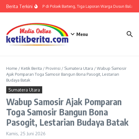
Lewati ke konten
Berita Terkini
Terkait LP di Polsek Barteng, Tiga Laporan Warga Dusun Balaka di
Menu
Home
/
Ketik Berita
/
Provinsi
/
Sumatera Utara
/
Wabup Samosir
Ajak Pomparan Toga Samosir Bangun Bona Pasogit, Lestarian
Budaya Batak
Sumatera Utara
Wabup Samosir Ajak Pomparan
Toga Samosir Bangun Bona
Pasogit, Lestarian Budaya Batak
Kamis, 25 Juni 2026