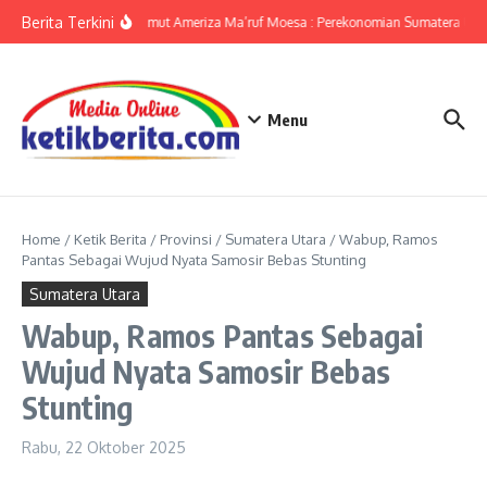
Lewati ke konten
Berita Terkini
KPwBI Sumut Ameriza Ma’ruf Moesa : Perekonomian Sumatera Utar
Menu
Home
/
Ketik Berita
/
Provinsi
/
Sumatera Utara
/
Wabup, Ramos
Pantas Sebagai Wujud Nyata Samosir Bebas Stunting
Sumatera Utara
Wabup, Ramos Pantas Sebagai
Wujud Nyata Samosir Bebas
Stunting
Rabu, 22 Oktober 2025