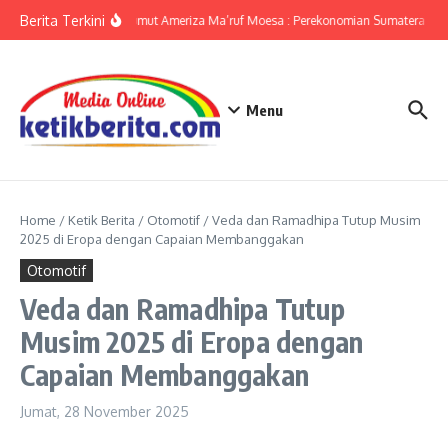
Lewati ke konten
Berita Terkini
KPwBI Sumut Ameriza Ma’ruf Moesa : Perekonomian Sumatera Utar
Menu
Home
/
Ketik Berita
/
Otomotif
/
Veda dan Ramadhipa Tutup Musim
2025 di Eropa dengan Capaian Membanggakan
Otomotif
Veda dan Ramadhipa Tutup
Musim 2025 di Eropa dengan
Capaian Membanggakan
Jumat, 28 November 2025