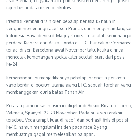
asal Sleman, Yogyakarta ini pun konsisten bertarung di posisi
tujuh besar dalam seri berikutnya.
Prestasi kembali diraih oleh pebalap berusia 15 haun ini
dengan memenangi race 1 seri Prancis dan mengumandangkan
Indonesia Raya di Sirkuit Magny-Cours. Itu adalah kemenangan
perdana Kiandra dan Astra Honda di ETC. Puncak performanya
terjadi di seri Barcelona awal November lalu, ketika dirinya
mencetak kemenangan spektakuler setelah start dari posisi
ke-24.
Kemenangan ini menjadikannya pebalap Indonesia pertama
yang berdiri di podium utama ajang ETC, sebuah torehan yang
membanggakan dunia balap Tanah Air.
Putaran pamungkas musim ini digelar di Sirkuit Ricardo Tormo,
Valencia, Spanyol, 22-23 November. Pada putaran terakhir
tersebut, Veda tampil kuat di race 1 dan berhasil finis di posisi
ke-10, namun mengalami insiden pada race 2 yang
membuatnya gagal menyelesaikan balapan.