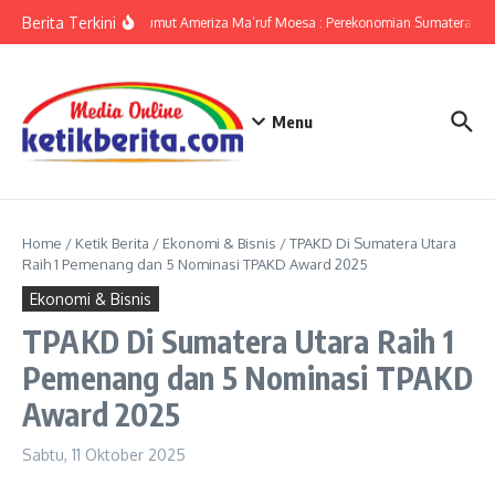
Lewati ke konten
Berita Terkini
KPwBI Sumut Ameriza Ma’ruf Moesa : Perekonomian Sumatera Utar
Menu
Home
/
Ketik Berita
/
Ekonomi & Bisnis
/
TPAKD Di Sumatera Utara
Raih 1 Pemenang dan 5 Nominasi TPAKD Award 2025
Ekonomi & Bisnis
TPAKD Di Sumatera Utara Raih 1
Pemenang dan 5 Nominasi TPAKD
Award 2025
Sabtu, 11 Oktober 2025