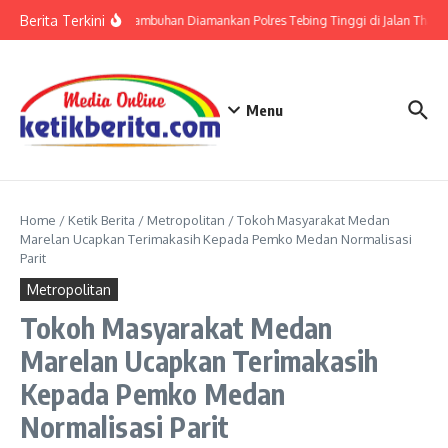
Lewati ke konten
Berita Terkini
Residivis Kambuhan Diamankan Polres Tebing Tinggi di Jalan Thamrin
Menu
Home
/
Ketik Berita
/
Metropolitan
/
Tokoh Masyarakat Medan
Marelan Ucapkan Terimakasih Kepada Pemko Medan Normalisasi
Parit
Metropolitan
Tokoh Masyarakat Medan
Marelan Ucapkan Terimakasih
Kepada Pemko Medan
Normalisasi Parit