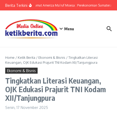
Lewati ke konten
Berita Terkini
KPwBI Sumut Ameriza Ma’ruf Moesa : Perekonomian Sumatera Utar
Menu
Home
/
Ketik Berita
/
Ekonomi & Bisnis
/
Tingkatkan Literasi
Keuangan, OJK Edukasi Prajurit TNI Kodam XII/Tanjungpura
Ekonomi & Bisnis
Tingkatkan Literasi Keuangan,
OJK Edukasi Prajurit TNI Kodam
XII/Tanjungpura
Senin, 17 November 2025