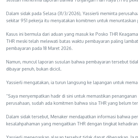
Dalam sidak pada Selasa (31/3/2026), Yassierli meminta perusa
sekitar 951 pekerja itu menyatakan komitmen untuk menuntaskan 
Kasus ini bermula dari aduan yang masuk ke Posko THR Keagama
THR meski telah melewati batas waktu pembayaran paling lambat 
pembayaran pada 18 Maret 2026.
Namun, muncul laporan susulan bahwa pembayaran tersebut tidak
dibayar penuh, bukan dicicil.
Yassierli mengatakan, ia turun langsung ke lapangan untuk memast
“Saya menyempatkan hadir di sini untuk memastikan penanganan lap
perusahaan, sudah ada komitmen bahwa sisa THR yang belum terbaya
Dalam sidak tersebut, Menaker mendapatkan informasi bahwa pemb
kesalahpahaman yang mengaitkan THR dengan tingkat kehadiran 
Yassierli menegaskan alasan tersebut tidak dapat dibenarkan. I