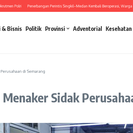
n Polri
Penerbangan Perintis Singkil–Medan Kembali Beroperasi, Warga Kini Pun
 & Bisnis
Politik
Provinsi
Adventorial
Kesehatan
k Perusahaan di Semarang
 Menaker Sidak Perusaha