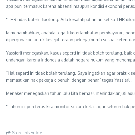
apa pun, termasuk karena absensi maupun kondisi ekonomi perus
“THR tidak boleh dipotong. Ada kesalahpahaman ketika THR dikaitka
Ia menambahkan, apabila terjadi keterlambatan pembayaran, pen
dipergunakan untuk kesejahteraan pekerja/buruh sesuai ketentua
Yassierli menegaskan, kasus seperti ini tidak boleh terulang, ba
undangan karena Indonesia adalah negara hukum yang menempatka
“Hal seperti ini tidak boleh terulang. Saya ingatkan agar prakti
memastikan hak pekerja dipenuhi dengan benar,” tegas Yassierli.
Menaker menegaskan tahun lalu kita berhasil menindaklanjuti ad
“Tahun ini pun terus kita monitor secara ketat agar seluruh hak pe
Share this Article