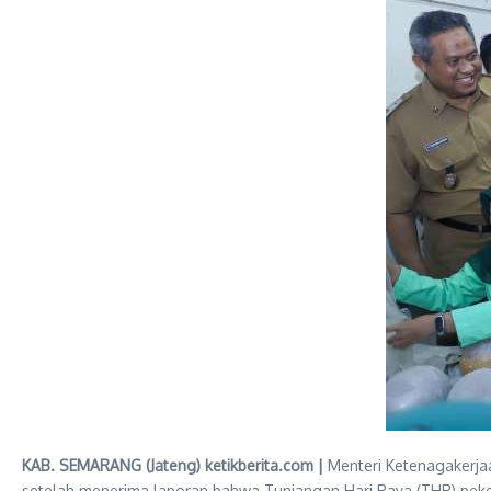
KAB. SEMARANG (Jateng) ketikberita.com |
Menteri Ketenagakerjaa
setelah menerima laporan bahwa Tunjangan Hari Raya (THR) peker