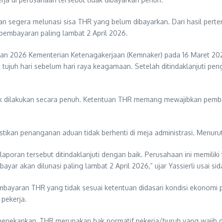
haan segera melunasi sisa THR yang belum dibayarkan. Dari hasil 
pembayaran paling lambat 2 April 2026.
an 2026 Kementerian Ketenagakerjaan (Kemnaker) pada 16 Maret 20
tujuh hari sebelum hari raya keagamaan. Setelah ditindaklanjuti 
 dilakukan secara penuh. Ketentuan THR memang mewajibkan pembaya
ikan penanganan aduan tidak berhenti di meja administrasi. Menurut 
oran tersebut ditindaklanjuti dengan baik. Perusahaan ini memiliki t
r akan dilunasi paling lambat 2 April 2026,” ujar Yassierli usai sid
ayaran THR yang tidak sesuai ketentuan didasari kondisi ekonomi p
pekerja.
a menekankan, THR merupakan hak normatif pekerja/buruh yang wajib 