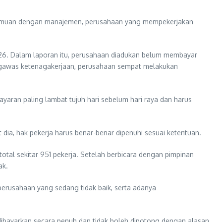
pertemuan dengan manajemen, perusahaan yang mempekerjakan
26. Dalam laporan itu, perusahaan diadukan belum membayar
pengawas ketenagakerjaan, perusahaan sempat melakukan
ran paling lambat tujuh hari sebelum hari raya dan harus
dia, hak pekerja harus benar-benar dipenuhi sesuai ketentuan.
otal sekitar 951 pekerja. Setelah berbicara dengan pimpinan
ak.
erusahaan yang sedang tidak baik, serta adanya
dibayarkan secara penuh dan tidak boleh dipotong dengan alasan