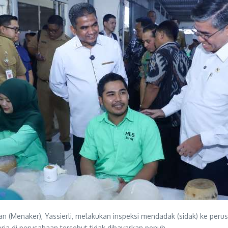
n (Menaker), Yassierli, melakukan inspeksi mendadak (sidak) ke per
ja di perusahaan tersebut tidak dibayarkan penuh.