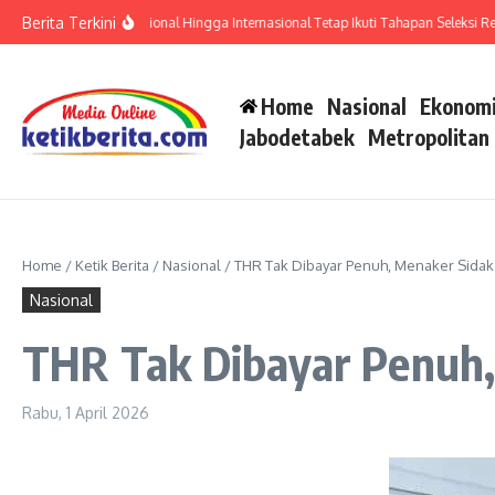
Lewati ke konten
Berita Terkini
rtifikat Prestasi Nasional Hingga Internasional Tetap Ikuti Tahapan Seleksi Rekrutme
Home
Nasional
Ekonomi
Jabodetabek
Metropolitan
Home
/
Ketik Berita
/
Nasional
/
THR Tak Dibayar Penuh, Menaker Sida
Nasional
THR Tak Dibayar Penuh,
Rabu, 1 April 2026