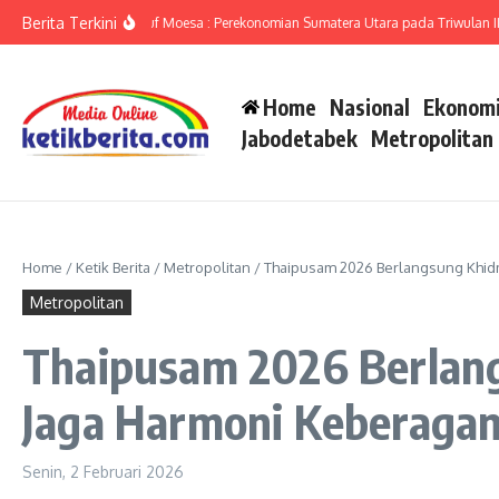
Lewati ke konten
Berita Terkini
mut Ameriza Ma’ruf Moesa : Perekonomian Sumatera Utara pada Triwulan II-2026
Home
Nasional
Ekonomi
Jabodetabek
Metropolitan
Home
/
Ketik Berita
/
Metropolitan
/
Thaipusam 2026 Berlangsung Khid
Metropolitan
Thaipusam 2026 Berlan
Jaga Harmoni Keberaga
Senin, 2 Februari 2026