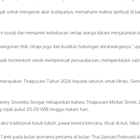
jak untuk mengenal akar budayanya, memahami makna spiritual di bali
 sosial dan menjamin kebebasan setiap warga dalam menjalankan key
ngunan fisik, tetapi juga dari kualitas hubungan antarwarganya,” uja
jadi momentum untuk memperkuat persaudaraan, memperdalam salin
 merayakan Thaipusam Tahun 2026 kepada seluruh umat Hindu. Sem
 Benny Sinomba Siregar melaporkan bahwa Thaipusam Medan Stree
 sejak pukul 05.00 WIB hingga malam hari.
si tradisional tusuk tubuh, pawai kereta kencana, ritual di kuil, hibur
 Tamil pada bulan purnama pertama di bulan Thai (Januari/Februari