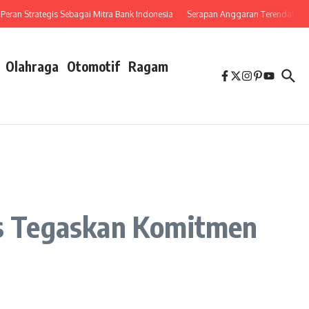
Strategis Sebagai Mitra Bank Indonesia
Serapan Anggaran Terendah, Inspektora
Olahraga
Otomotif
Ragam
s Tegaskan Komitmen