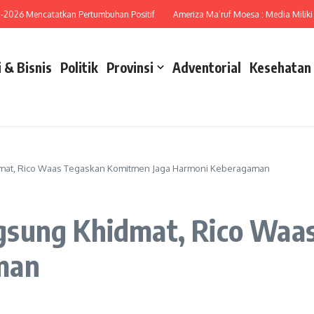
 Mencatatkan Pertumbuhan Positif
Ameriza Ma’ruf Moesa : Media Miliki Peran 
 & Bisnis
Politik
Provinsi
Adventorial
Kesehatan
mat, Rico Waas Tegaskan Komitmen Jaga Harmoni Keberagaman
gsung Khidmat, Rico Waa
man