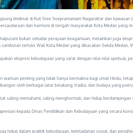
ung khidmat di Kuil Sree Soepramaniam Nagarattar dan kawasan Ja
ersaudaraan dan harmoni di tengah masyarakat Kota Medan yang m
ipusam bukan sekadar perayaan keagamaan, melainkan juga ekspresi
am sambutan tertulis Wali Kota Medan yang dibacakan Sekda Medan, W
kan ekspresi kebudayaan yang sarat dengan nilai-nilai spiritual, pe
an warisan penting yang tidak hanya bermakna bagi umat Hindu, teta
angun oleh berbagai latar belakang, tradisi, dan budaya yang just
ntuk saling memahami, saling menghormati, dan hidup berdampingan 
presiasi kepada Dinas Pendidikan dan Kebudayaan yang secara kons
 juga hidup dalam praktik kebudayaan, keteladanan sosial, dan pengho