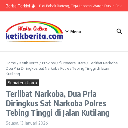
Lewati ke konten
Berita Terkini
Terkait LP di Polsek Barteng, Tiga Laporan Warga Dusun Balaka di
Menu
Home
/
Ketik Berita
/
Provinsi
/
Sumatera Utara
/
Terlibat Narkoba,
Dua Pria Diringkus Sat Narkoba Polres Tebing Tinggi di Jalan
Kutilang
Sumatera Utara
Terlibat Narkoba, Dua Pria
Diringkus Sat Narkoba Polres
Tebing Tinggi di Jalan Kutilang
Selasa, 13 Januari 2026