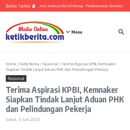
Lewati ke konten
Berita Terkini
KPwBI Sumut Ameriza Ma’ruf Moesa : Perekonomian Sumatera Utar
Menu
Home
/
Ketik Berita
/
Nasional
/
Terima Aspirasi KPBI, Kemnaker
Siapkan Tindak Lanjut Aduan PHK dan Pelindungan Pekerja
Nasional
Terima Aspirasi KPBI, Kemnaker
Siapkan Tindak Lanjut Aduan PHK
dan Pelindungan Pekerja
Jumat, 5 Juni 2026