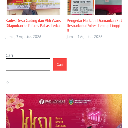
Kades Desa Gading dan Ahli Waris
Pengedar Narkoba Diamankan Sat
Dilaporkan ke PoLres PaLas Terka
Resnarkoba Polres Tebing Tinggi,
...
B ...
Jumat, 7 Agustus 2026
Jumat, 7 Agustus 2026
Cari
Cari