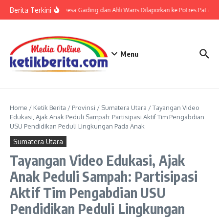
Lewati ke konten
Berita Terkini
Kades Desa Gading dan Ahli Waris Dilaporkan ke PoLres PaLas Te
Menu
Home
/
Ketik Berita
/
Provinsi
/
Sumatera Utara
/
Tayangan Video
Edukasi, Ajak Anak Peduli Sampah: Partisipasi Aktif Tim Pengabdian
USU Pendidikan Peduli Lingkungan Pada Anak
Sumatera Utara
Tayangan Video Edukasi, Ajak
Anak Peduli Sampah: Partisipasi
Aktif Tim Pengabdian USU
Pendidikan Peduli Lingkungan