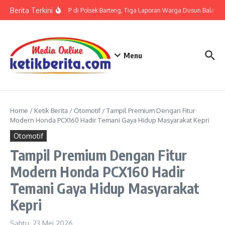
Lewati ke konten
Berita Terkini
Terkait LP di Polsek Barteng, Tiga Laporan Warga Dusun Balaka di
Menu
Home
/
Ketik Berita
/
Otomotif
/
Tampil Premium Dengan Fitur
Modern Honda PCX160 Hadir Temani Gaya Hidup Masyarakat Kepri
Otomotif
Tampil Premium Dengan Fitur
Modern Honda PCX160 Hadir
Temani Gaya Hidup Masyarakat
Kepri
Sabtu, 23 Mei 2026