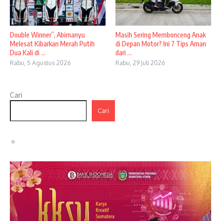
Double Winner”, Abimanyu
Masih Sering Membonceng Anak
Melesat Kibarkan Merah Putih
di Depan Motor? Ini 7 Tips Aman
Dua Kali di ...
dari ...
Rabu, 5 Agustus 2026
Rabu, 29 Juli 2026
Cari
Cari