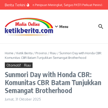
Lewati ke konten
Berita Terkini
Ancaman Penipuan Meningkat, Satgas PASTI Perkuat Penindakan
Menu
Home
/
Ketik Berita
/
Provinsi
/
Riau
/
Sunmori Day with Honda CBR:
Komunitas CBR Batam Tunjukkan Semangat Brotherhood
Otomotif
Riau
Sunmori Day with Honda CBR:
Komunitas CBR Batam Tunjukkan
Semangat Brotherhood
Jumat, 31 Oktober 2025