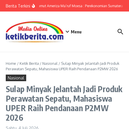
Lewati ke konten
Berita Terkini
KPwBI Sumut Ameriza Ma’ruf Moesa : Perekonomian Sumatera Utar
Menu
Home
/
Ketik Berita
/
Nasional
/
Sulap Minyak Jelantah Jadi Produk
Perawatan Sepatu, Mahasiswa UPER Raih Pendanaan P2MW 2026
Nasional
Sulap Minyak Jelantah Jadi Produk
Perawatan Sepatu, Mahasiswa
UPER Raih Pendanaan P2MW
2026
Sabtu, 4 Juli 2026