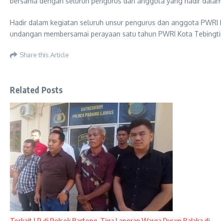
bersama dengan seluruh pengurus dan anggota yang hadir dala
Hadir dalam kegiatan seluruh unsur pengurus dan anggota PWRI Kot
undangan membersamai perayaan satu tahun PWRI Kota Tebingtin
Share this Article
Related Posts
Terkait LP di Polsek Barteng, Tiga Laporan Warga Dusun Balaka di ...