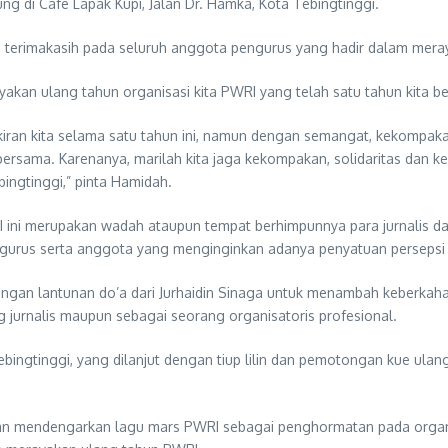
g di Cafe Lapak Kupi, Jalan Dr. Hamka, Kota Tebingtinggi.
erimakasih pada seluruh anggota pengurus yang hadir dalam merayak
rayakan ulang tahun organisasi kita PWRI yang telah satu tahun kita
kiran kita selama satu tahun ini, namun dengan semangat, kekompak
a bersama. Karenanya, marilah kita jaga kekompakan, solidaritas d
bingtinggi,” pinta Hamidah.
ni merupakan wadah ataupun tempat berhimpunnya para jurnalis dala
engurus serta anggota yang menginginkan adanya penyatuan persepsi 
dengan lantunan do’a dari Jurhaidin Sinaga untuk menambah keberka
jurnalis maupun sebagai seorang organisatoris profesional.
ingtinggi, yang dilanjut dengan tiup lilin dan pemotongan kue ulan
an mendengarkan lagu mars PWRI sebagai penghormatan pada organis