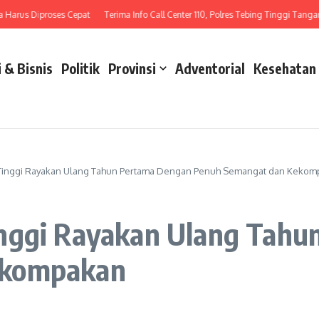
us Diproses Cepat
Terima Info Call Center 110, Polres Tebing Tinggi Tangani La
 & Bisnis
Politik
Provinsi
Adventorial
Kesehatan
Tinggi Rayakan Ulang Tahun Pertama Dengan Penuh Semangat dan Keko
nggi Rayakan Ulang Tahu
ekompakan