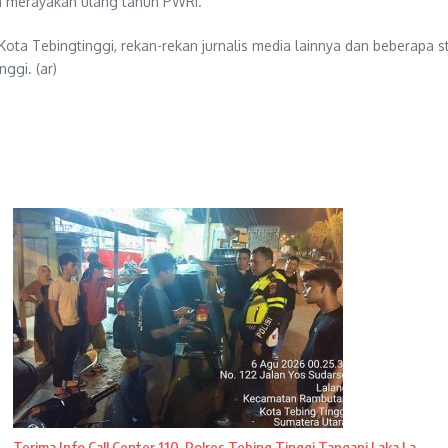
m merayakan ulang tahun PWRI.
a Tebingtinggi, rekan-rekan jurnalis media lainnya dan beberapa sta
ggi. (ar)
Terima Info Call Center 110, Polres Tebing Tinggi Tangani Laka La ...