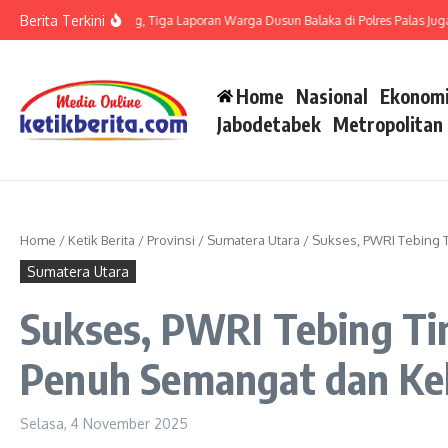
Lewati ke konten
Berita Terkini
 LP di Polsek Barteng, Tiga Laporan Warga Dusun Balaka di Polres Palas Juga Har
Home
Nasional
Ekonomi
Jabodetabek
Metropolitan
Home
/
Ketik Berita
/
Provinsi
/
Sumatera Utara
/
Sukses, PWRI Tebing 
Sumatera Utara
Sukses, PWRI Tebing Ti
Penuh Semangat dan K
Selasa, 4 November 2025