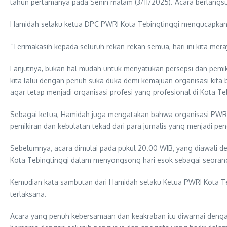
tahun pertamanya pada Senin malam (3/11/2025). Acara berlangsun
Hamidah selaku ketua DPC PWRI Kota Tebingtinggi mengucapkan t
”Terimakasih kepada seluruh rekan-rekan semua, hari ini kita me
Lanjutnya, bukan hal mudah untuk menyatukan persepsi dan pemi
kita lalui dengan penuh suka duka demi kemajuan organisasi kit
agar tetap menjadi organisasi profesi yang profesional di Kota Te
Sebagai ketua, Hamidah juga mengatakan bahwa organisasi PWRI i
pemikiran dan kebulatan tekad dari para jurnalis yang menjadi p
Sebelumnya, acara dimulai pada pukul 20.00 WIB, yang diawali 
Kota Tebingtinggi dalam menyongsong hari esok sebagai seorang 
Kemudian kata sambutan dari Hamidah selaku Ketua PWRI Kota Teb
terlaksana.
Acara yang penuh kebersamaan dan keakraban itu diwarnai deng