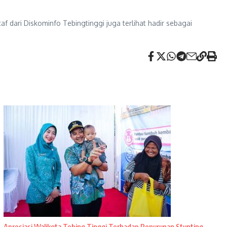
f dari Diskominfo Tebingtinggi juga terlihat hadir sebagai
Apresiasi Walikota Tebing Tinggi Terhadap Penurunan Stunting