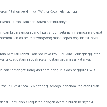
an 1 tahun berdirinya PWRI di Kota Tebingtinggi.
 bersamai,” ucap Hamidah dalam sambutannya.
an dan kebersamaan yang kita bangun selama ini, semuanya dapat
an keharmonisan dalam menyongsong masa depan organisasi PWRI
m bersilaturahmi. Dan hadirnya PWRI di Kota Tebingtinggi atas
yang kuat dalam sebuah ikatan dalam organisasi, katanya.
han dan semangat juang dari para pengurus dan anggota PWRI
g tahun PWRI Kota Tebingtinggi sebagai penanda kegiatan telah
asi. Kemudian dilanjutkan dengan acara hiburan bernyanyi