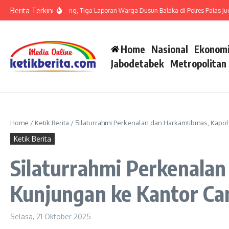
Lewati ke konten
Berita Terkini
it LP di Polsek Barteng, Tiga Laporan Warga Dusun Balaka di Polres Palas Juga H
Home
Nasional
Ekonomi
Jabodetabek
Metropolitan
Home
/
Ketik Berita
/
Silaturrahmi Perkenalan dan Harkamtibmas, Kapo
Ketik Berita
Silaturrahmi Perkenala
Kunjungan ke Kantor C
Selasa, 21 Oktober 2025