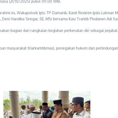
lasa (21/10/2025) pukul 09.00 WIB.
ahmi ini, Wakapolsek Iptu TP Damanik, Kanit Reskrim Ipda Lukman M
Deni Handika Siregar, SE, MSi bersama Kasi Trantib Pindanen Adi Sa
kan bagian dari rangkaian kegiatan perkenalan diri sebagai pejabat
rtiban masyarakat (Harkamtibmas), penegakan hukum dan perlindung