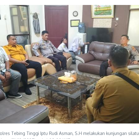
lres Tebing Tinggi Iptu Rudi Asman, S.H melakukan kunjungan silat