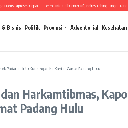
arus Diproses Cepat
Terima Info Call Center 110, Polres Tebing Tinggi Tangani L
 & Bisnis
Politik
Provinsi
Adventorial
Kesehatan
lsek Padang Hulu Kunjungan ke Kantor Camat Padang Hulu
n dan Harkamtibmas, Kapo
amat Padang Hulu