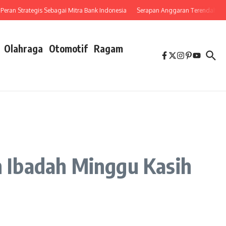
 Strategis Sebagai Mitra Bank Indonesia
Serapan Anggaran Terendah, Inspektor
Olahraga
Otomotif
Ragam
 Ibadah Minggu Kasih