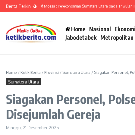
Lewati ke konten
Berita Terkini
mut Ameriza Ma’ruf Moesa : Perekonomian Sumatera Utara pada Triwulan II-202
Home
Nasional
Ekonomi
Jabodetabek
Metropolitan
Home
/
Ketik Berita
/
Provinsi
/
Sumatera Utara
/
Siagakan Personel, P
Sumatera Utara
Siagakan Personel, Pol
Disejumlah Gereja
Minggu, 21 Desember 2025