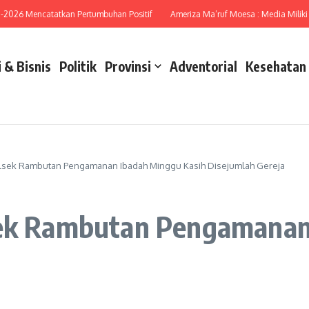
6 Mencatatkan Pertumbuhan Positif
Ameriza Ma’ruf Moesa : Media Miliki Peran
 & Bisnis
Politik
Provinsi
Adventorial
Kesehatan
olsek Rambutan Pengamanan Ibadah Minggu Kasih Disejumlah Gereja
sek Rambutan Pengamanan