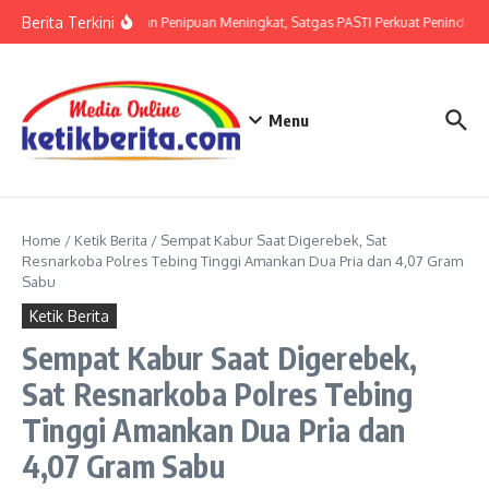
Lewati ke konten
Berita Terkini
Ancaman Penipuan Meningkat, Satgas PASTI Perkuat Penindakan
Menu
Home
/
Ketik Berita
/
Sempat Kabur Saat Digerebek, Sat
Resnarkoba Polres Tebing Tinggi Amankan Dua Pria dan 4,07 Gram
Sabu
Ketik Berita
Sempat Kabur Saat Digerebek,
Sat Resnarkoba Polres Tebing
Tinggi Amankan Dua Pria dan
4,07 Gram Sabu