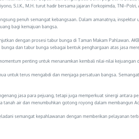
yono, S.I.K., M.H. turut hadir bersama jajaran Forkopimda, TNI–Polri,
berlangsung penuh semangat kebangsaan. Dalam amanatnya, inspektu
rjuang bagi kemajuan bangsa.
ilanjutkan dengan prosesi tabur bunga di Taman Makam Pahlawan. A
an bunga dan tabur bunga sebagai bentuk penghargaan atas jasa mer
omentum penting untuk menanamkan kembali nilai-nilai kejuangan d
 semua untuk terus mengabdi dan menjaga persatuan bangsa. Semanga
engenang jasa para pejuang, tetapi juga memperkuat sinergi antara 
a tanah air dan menumbuhkan gotong royong dalam membangun Aceh
eneladani semangat kepahlawanan dengan memberikan pelayanan terb