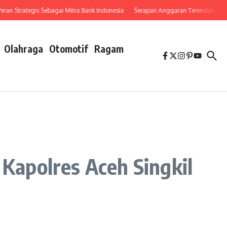
Strategis Sebagai Mitra Bank Indonesia
Serapan Anggaran Terendah, Inspektora
Olahraga
Otomotif
Ragam
apolres Aceh Singkil