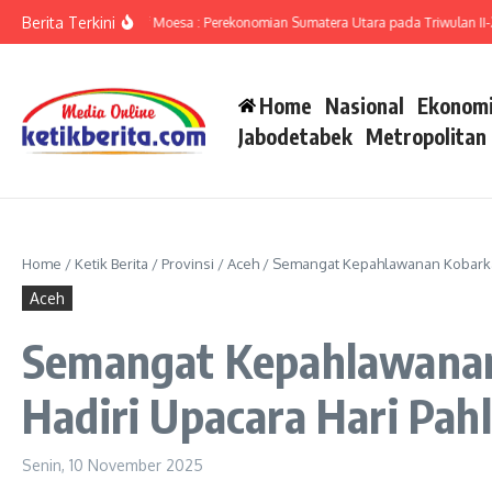
Lewati ke konten
Berita Terkini
mut Ameriza Ma’ruf Moesa : Perekonomian Sumatera Utara pada Triwulan II-2026
Home
Nasional
Ekonomi
Jabodetabek
Metropolitan
Home
/
Ketik Berita
/
Provinsi
/
Aceh
/
Semangat Kepahlawanan Kobarkan
Aceh
Semangat Kepahlawanan 
Hadiri Upacara Hari Pa
Senin, 10 November 2025