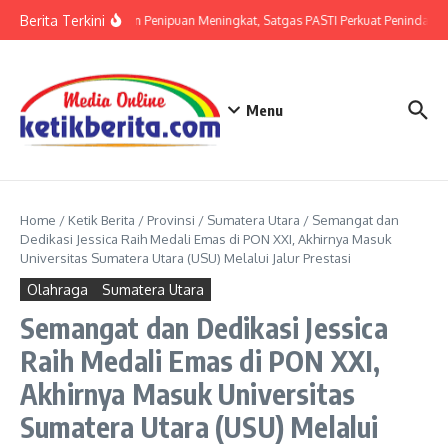
Lewati ke konten
Berita Terkini
Ancaman Penipuan Meningkat, Satgas PASTI Perkuat Penindakan
Menu
Home
/
Ketik Berita
/
Provinsi
/
Sumatera Utara
/
Semangat dan
Dedikasi Jessica Raih Medali Emas di PON XXI, Akhirnya Masuk
Universitas Sumatera Utara (USU) Melalui Jalur Prestasi
Olahraga
Sumatera Utara
Semangat dan Dedikasi Jessica
Raih Medali Emas di PON XXI,
Akhirnya Masuk Universitas
Sumatera Utara (USU) Melalui