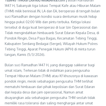
TEBING TINGGI (Sumut) ketikberita.com |
Bulan Ramadhan
1447 H, Sabanyak tiga lokasi Tempat Kafe atau Hiburan Malam
(THM) milik berinisial IN, LA dan EA, beroperasi di tengah bulan
suci Ramadhan dengan kondisi suara dentuman musik hidup
hingga pukul 02:00 Wib dan pintu terbuka. Ketiga lokasi
tersebut di duga kuat beroperasi di luar Izin Operasional dan
Tidak mengindahkan himbauanb Surat Edaran Kepala Desa, di
Pondok Ringin, Desa Paya Bagas, Kecamatan Tebing Tinggi,
Kabupaten Serdang Bedagai (Sergei), Wilayah Hukum Polres
Tebing Tinggi, Aparat Penegak Hukum (APH) di minta turun
tangan, Kamis (5/3/2026).
Bulan suci Ramadhan 1447 H, yang dianggap sakkerar bagi
umat islam, Terkesan tidak di indahkan para pengusaha
Tempat Hiburan Malam (THM) atau Kf khususnya di kawasan
pondok ringin, meski sebahagian pengusaha THM terlihat
mematuhi himbauan dari pihak kepolisian dan Surat Edaran
dari kepala desa dan jam operasional, Namun amat
disayangkan ada sebahagian pengusaha THM seolah tidak
memiliki rasa toleransi dan saling menghargai antar umat