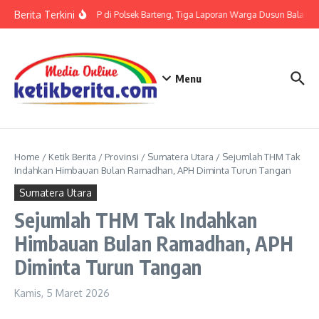
Lewati ke konten
Berita Terkini
Terkait LP di Polsek Barteng, Tiga Laporan Warga Dusun Balaka di
Menu
Home
/
Ketik Berita
/
Provinsi
/
Sumatera Utara
/
Sejumlah THM Tak
Indahkan Himbauan Bulan Ramadhan, APH Diminta Turun Tangan
Sumatera Utara
Sejumlah THM Tak Indahkan
Himbauan Bulan Ramadhan, APH
Diminta Turun Tangan
Kamis, 5 Maret 2026